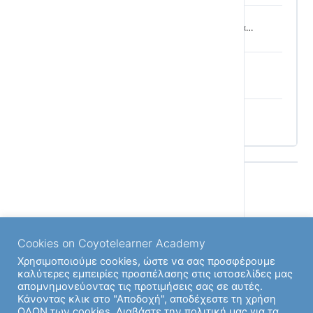
Χρησιμοποίησέ το ξανά… και ξανά… και ξανά…
Σκουπίδια στη θάλασσα
Quiz στην 4η Ενότητα
Back to Μάθημα
Cookies on Coyotelearner Academy
Next Ενότητα
Χρησιμοποιούμε cookies, ώστε να σας προσφέρουμε
καλύτερες εμπειρίες προσπέλασης στις ιστοσελίδες μας
απομνημονεύοντας τις προτιμήσεις σας σε αυτές.
Κάνοντας κλικ στο "Αποδοχή", αποδέχεστε τη χρήση
Previous Ενότητα
ΟΛΩΝ των cookies. Διαβάστε την πολιτική μας για τα