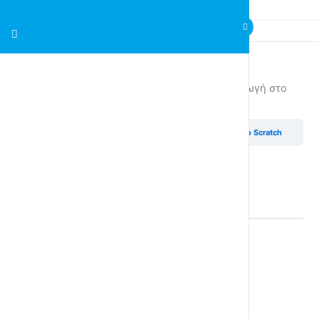
Σχεδιασμός ηλεκτρονικών Παιχνιδιών & Εισαγωγή στο
Scratch
Σχεδιασμός ηλεκτρονικών Παιχνιδιών & Εισαγωγή στο Scratch
Back to