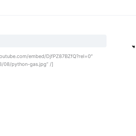
.youtube.com/embed/DjfPZ87BZfQ?rel=0″
8/08/python-gas.jpg” /]