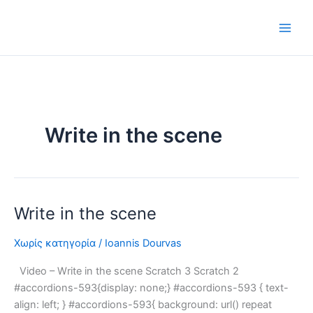
Μετάβαση
στο
περιεχόμενο
Write in the scene
Write in the scene
Write
in
Χωρίς κατηγορία
/
Ioannis Dourvas
the
scene
Video – Write in the scene Scratch 3 Scratch 2
#accordions-593{display: none;} #accordions-593 { text-
align: left; } #accordions-593{ background: url() repeat