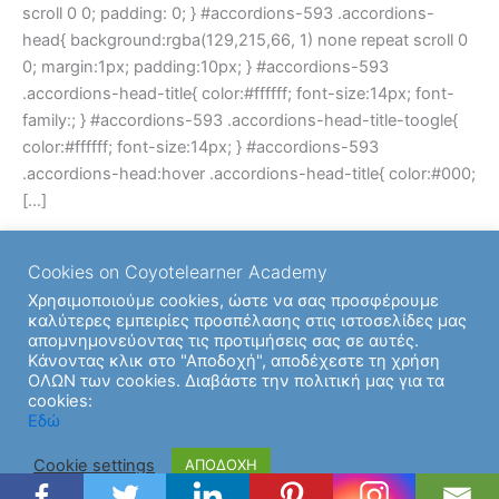
scroll 0 0; padding: 0; } #accordions-593 .accordions-
head{ background:rgba(129,215,66, 1) none repeat scroll 0
0; margin:1px; padding:10px; } #accordions-593
.accordions-head-title{ color:#ffffff; font-size:14px; font-
family:; } #accordions-593 .accordions-head-title-toogle{
color:#ffffff; font-size:14px; } #accordions-593
.accordions-head:hover .accordions-head-title{ color:#000;
[…]
Read More »
Cookies on Coyotelearner Academy
Χρησιμοποιούμε cookies, ώστε να σας προσφέρουμε
καλύτερες εμπειρίες προσπέλασης στις ιστοσελίδες μας
απομνημονεύοντας τις προτιμήσεις σας σε αυτές.
Κάνοντας κλικ στο "Αποδοχή", αποδέχεστε τη χρήση
ΟΛΩΝ των cookies. Διαβάστε την πολιτική μας για τα
cookies:
Copyright © 2026 | Υποστήριξη από
Θέμα Astra για το
Εδώ
WordPress
Cookie settings
ΑΠΟΔΟΧΗ