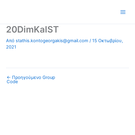
Μετάβαση
στο
περιεχόμενο
20DimKalST
Από
stathis.kontogeorgakis@gmail.com
/
15 Οκτωβρίου,
2021
←
Προηγούμενο Group
Code