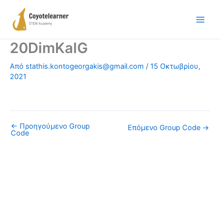
Μετάβαση
στο
περιεχόμενο
20DimKalG
Από
stathis.kontogeorgakis@gmail.com
/
15 Οκτωβρίου,
2021
←
Προηγούμενο Group
Επόμενο Group Code
→
Code